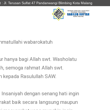
 : Jl. Terusan Sulfat 47 Pandanwangi Blimbing Kota Malang
matullahi wabarokatuh
kur hanya bagi Allah swt. Washolatu
ah, semoga rahmat Allah swt.
n kepada Rasulullah SAW.
Insaniyah dengan senang hati ingin
akat baik secara langsung maupun