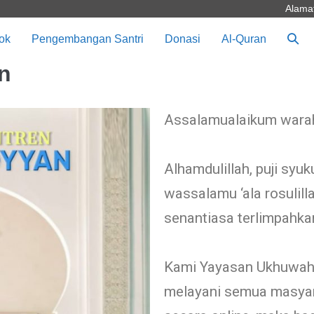
Alamat
dok
Pengembangan Santri
Donasi
Al-Quran
n
Assalamualaikum warah
Alhamdulillah, puji syu
wassalamu ‘ala rosulill
senantiasa terlimpahka
Kami Yayasan Ukhuwah 
melayani semua masyar